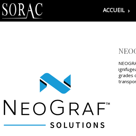
ACCUEIL
NEOG
NEOGRAF
ignifuge
grades q
transport