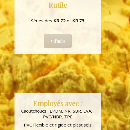
Rutile
Séries des
KR 72
et
KR 73
+ d'infos
Employés avec :
Caoutchoucs : EPDM, NR, SBR, EVA, ,
PVC/NBR, TPE
PVC Flexible et rigide et plastisols