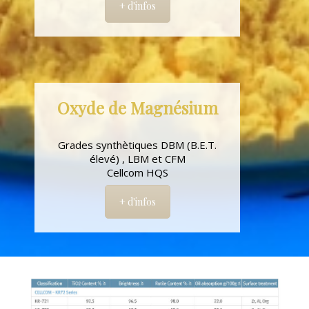
+ d'infos
Oxyde de Magnésium
Grades synthètiques DBM (B.E.T.
élevé) , LBM et CFM
Cellcom HQS
+ d'infos