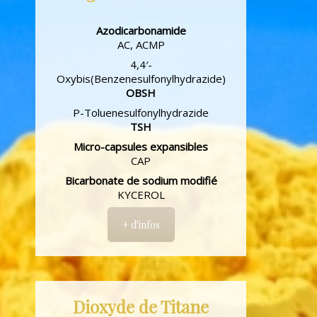
Azodicarbonamide
AC, ACMP
4,4′-
Oxybis(Benzenesulfonylhydrazide)
OBSH
P-Toluenesulfonylhydrazide
TSH
Micro-capsules expansibles
CAP
Bicarbonate de sodium modifié
KYCEROL
+ d'infos
Dioxyde de Titane