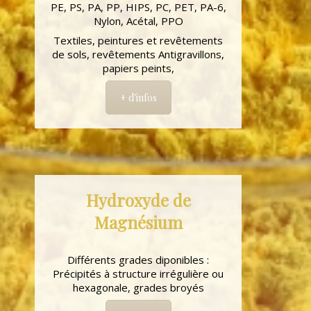
PE, PS, PA, PP, HIPS, PC, PET, PA-6,
Nylon, Acétal, PPO
Textiles, peintures et revêtements
de sols, revêtements Antigravillons,
papiers peints,
+ d'infos
Hydroxyde de
Magnésium
Différents grades diponibles :
Précipités à structure irrégulière ou
hexagonale, grades broyés